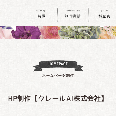
concept
production
price
特徴
制作実績
料金表
HOMEPAGE
ホームページ制作
HP制作【クレールAI株式会社】