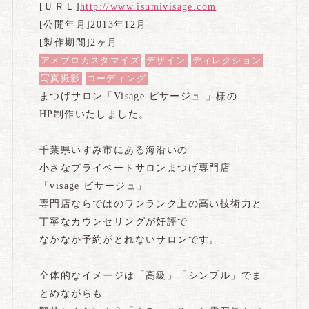
[ＵＲＬ]
http://www.isumivisage.com
[公開年月]2013年12月
[製作期間]2ヶ月
アメブロカスタマイズ
デザイン
ディレクション
写真撮影
コーディング
まつげサロン「Visage ビサージュ 」様の
HP制作いたしました。
千葉県いすみ市にある海沿いの
小さなプライベートサロンまつげ専門店
「visage ビサージュ」
専門店ならではのワンランク上の高い技術力と
丁寧なカウンセリングが好評で
なかなか予約がとれないサロンです。
全体的なイメージは「高級」「シンプル」でま
とめながらも