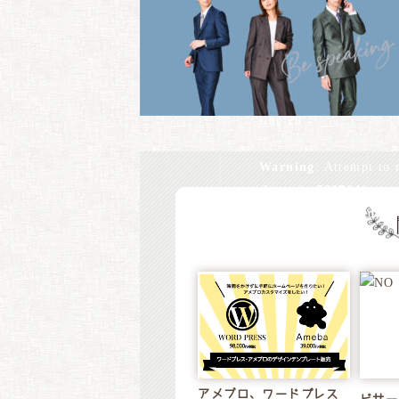
/home/xs528794/tomm
content/themes/tomm
Warning
: Undefined 
design.jp/public_ht
line
28
Warning
: Attempt to 
/home/xs528794/tomm
content/themes/tomm
Warning
: Undefined 
design.jp/public_ht
line
28
Warning
: Attempt to 
/home/xs528794/tomm
アメブロ、ワードプレス
content/themes/tomm