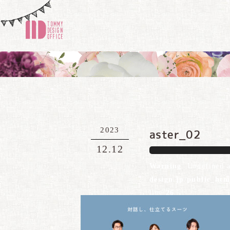
2023
aster_02
12.12
Warning
: Undefined 
design.jp/public_ht
line
26
Warning
: Attempt to 