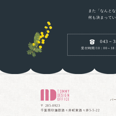
また「なんと
何も決まって
043－3
受付時間/10：00～18
パ
〒 285-0923
千葉県印旛郡酒々井町東酒々井5-5-22