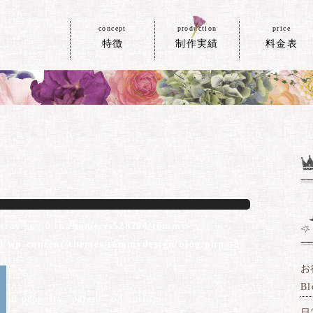
concept
production
price
特徴
制作実績
料金表
array key 0 in
/home/xs528794/tommy-
ml/wp-content/themes/tommydesign/blog.php
on
お
Bl
read property "parent" on null in
日