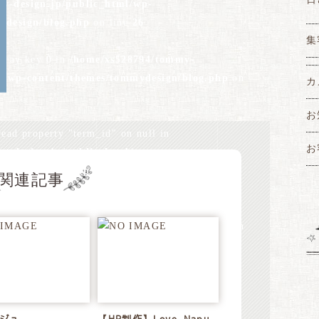
y-design.jp/public_html/wp-
ydesign/blog.php
on line
26
集
array key 0 in
/home/xs528794/tommy-
ml/wp-content/themes/tommydesign/blog.php
on
カ
お
read property "term_id" on null in
お
y-design.jp/public_html/wp-
ydesign/blog.php
on line
28
関連記事
array key 0 in
/home/xs528794/tommy-
ml/wp-content/themes/tommydesign/blog.php
on
read property "name" on null in
y-design.jp/public_html/wp-
ydesign/blog.php
on line
28