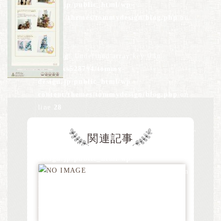
design.jp/public_html/wp-
content/themes/tommydesign/blog.php
on
line
26
Warning
: Undefined array key 0 in
/home/xs528794/tommy-
design.jp/public_html/wp-
content/themes/tommydesign/blog.php
on
line
28
Warning
: Attempt to read property "term_id"
関連記事
on null in
/home/xs528794/tommy-
design.jp/public_html/wp-
content/themes/tommydesign/blog.php
on
line
28
Warning
: Undefined array key 0 in