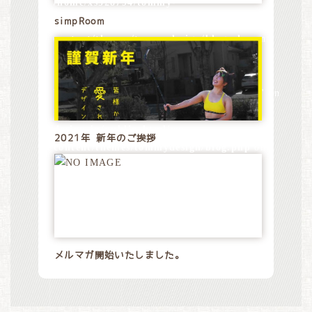
/home/xs528794/tommy-
design.jp/public_html/wp-
simpRoom
content/themes/tommydesign/blog.php
on
line
28
Warning
: Attempt to read property "name" on
null in
/home/xs528794/tommy-
design.jp/public_html/wp-
2021年 新年のご挨拶
content/themes/tommydesign/blog.php
on
line
28
メルマガ開始いたしました。