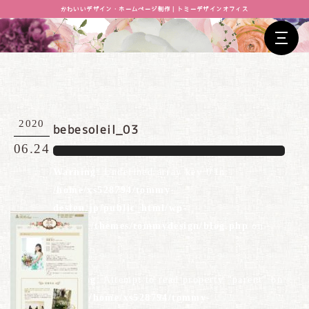
かわいいデザイン・ホームページ制作｜トミーデザインオフィス
2020
bebesoleil_03
06.24
Warning
: Undefined array key 0 in
/home/xs528794/tommy-
design.jp/public_html/wp-
content/themes/tommydesign/blog.php
on
line
26
Warning
: Attempt to read property "parent" on
null in
/home/xs528794/tommy-