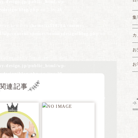
y-design.jp/public_html/wp-
ydesign/blog.php
on line
26
集
array key 0 in
/home/xs528794/tommy-
ml/wp-content/themes/tommydesign/blog.php
on
カ
お
read property "term_id" on null in
お
y-design.jp/public_html/wp-
ydesign/blog.php
on line
28
関連記事
array key 0 in
/home/xs528794/tommy-
ml/wp-content/themes/tommydesign/blog.php
on
read property "name" on null in
y-design.jp/public_html/wp-
ydesign/blog.php
on line
28