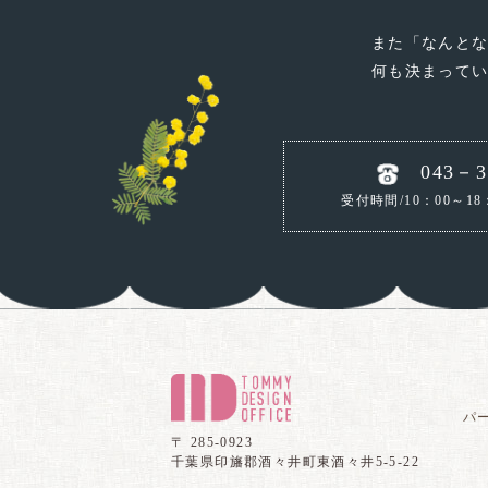
また「なんと
何も決まって
043－3
受付時間/10：00～18
パ
〒 285-0923
千葉県印旛郡酒々井町東酒々井5-5-22