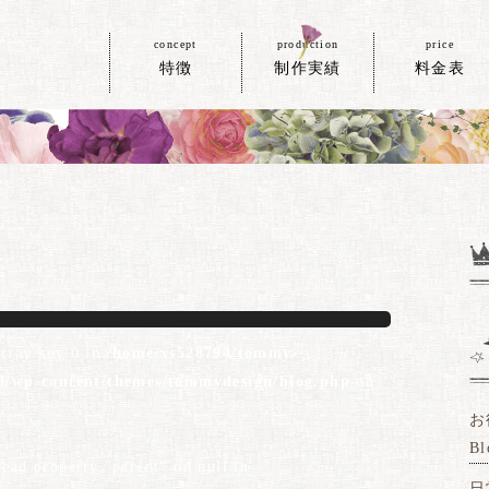
concept
production
price
特徴
制作実績
料金表
array key 0 in
/home/xs528794/tommy-
ml/wp-content/themes/tommydesign/blog.php
on
お
Bl
read property "parent" on null in
日