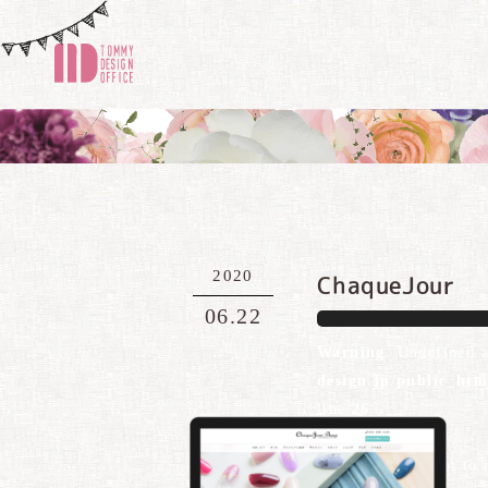
2020
ChaqueJour
06.22
Warning
: Undefined 
design.jp/public_ht
line
26
Warning
: Attempt to 