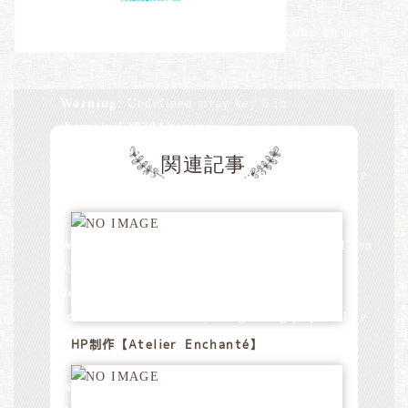
design.jp/public_html/wp-
content/themes/tommydesign/blog.php
on line
26
Warning
: Undefined array key 0 in
/home/xs528794/tommy-
design.jp/public_html/wp-
関連記事
content/themes/tommydesign/blog.php
on line
28
Warning
: Attempt to read property "term_id" on
null in
/home/xs528794/tommy-
design.jp/public_html/wp-
content/themes/tommydesign/blog.php
on line
28
HP制作【Atelier Enchanté】
Warning
: Undefined array key 0 in