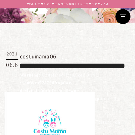
かわいいデザイン・ホームページ制作｜トミーデザインオフィス
2021
costumama06
06.6
Warning
: Undefined array key 0 in
/home/xs528794/tommy-
design.jp/public_html/wp-
content/themes/tommydesign/blog.php
on line
26
Warning
: Attempt to read property "parent" on
null in
/home/xs528794/tommy-