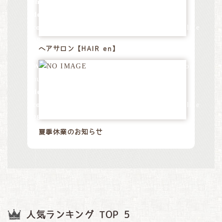
/home/xs528794/tommy-
design.jp/public_html/wp-
content/themes/tommydesign/blog.php
on line
28
ヘアサロン【HAIR en】
Warning
: Attempt to read property "name" on
null in
/home/xs528794/tommy-
design.jp/public_html/wp-
content/themes/tommydesign/blog.php
on line
28
夏季休業のお知らせ
人気ランキング TOP 5