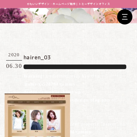
かわいいデザイン・ホームページ制作｜トミーデザインオフィス
2020
hairen_03
06.30
Warning
: Undefined array key 0 in
/home/xs528794/tommy-
design.jp/public_html/wp-
content/themes/tommydesign/blog.php
on
line
26
Warning
: Attempt to read property "parent" on
null in
/home/xs528794/tommy-