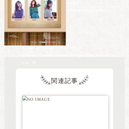
design.jp/public_html/wp-
content/themes/tommydesign/blog.php
on
line
26
Warning
: Undefined array key 0 in
/home/xs528794/tommy-
design.jp/public_html/wp-
content/themes/tommydesign/blog.php
on
line
28
Warning
: Attempt to read property "term_id"
関連記事
on null in
/home/xs528794/tommy-
design.jp/public_html/wp-
content/themes/tommydesign/blog.php
on
line
28
Warning
: Undefined array key 0 in