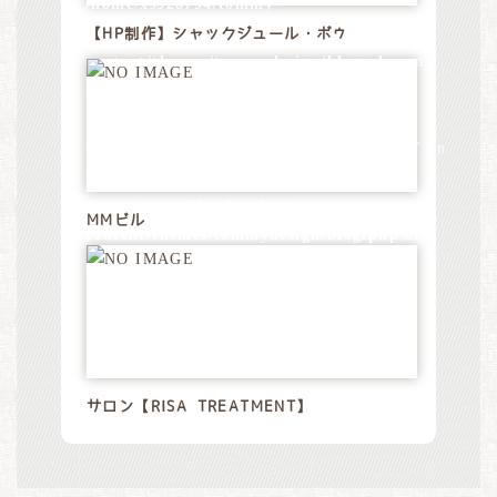
/home/xs528794/tommy-
design.jp/public_html/wp-
【HP制作】シャックジュール・ボゥ
content/themes/tommydesign/blog.php
on
line
28
Warning
: Attempt to read property "name" on
null in
/home/xs528794/tommy-
design.jp/public_html/wp-
MMビル
content/themes/tommydesign/blog.php
on
line
28
サロン【RISA TREATMENT】