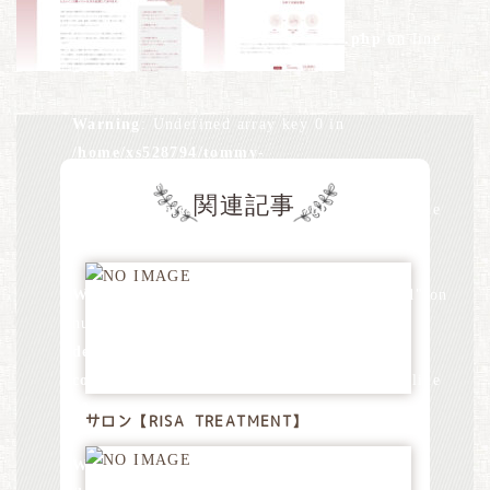
design.jp/public_html/wp-
content/themes/tommydesign/blog.php
on line
26
Warning
: Undefined array key 0 in
/home/xs528794/tommy-
design.jp/public_html/wp-
関連記事
content/themes/tommydesign/blog.php
on line
28
Warning
: Attempt to read property "term_id" on
null in
/home/xs528794/tommy-
design.jp/public_html/wp-
content/themes/tommydesign/blog.php
on line
28
サロン【RISA TREATMENT】
Warning
: Undefined array key 0 in