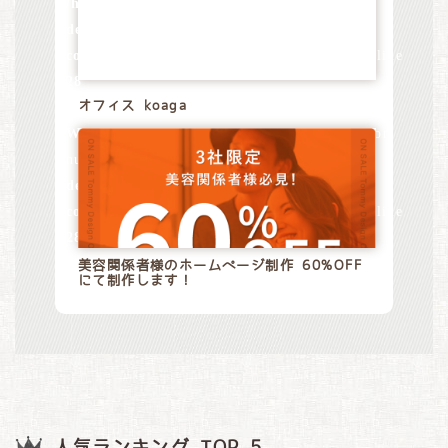
/home/xs528794/tommy-
design.jp/public_html/wp-
content/themes/tommydesign/blog.php
on line
28
オフィス koaga
Warning
: Attempt to read property "name" on
null in
/home/xs528794/tommy-
design.jp/public_html/wp-
content/themes/tommydesign/blog.php
on line
28
美容関係者様のホームページ制作 60%OFF
にて制作します！
人気ランキング TOP 5