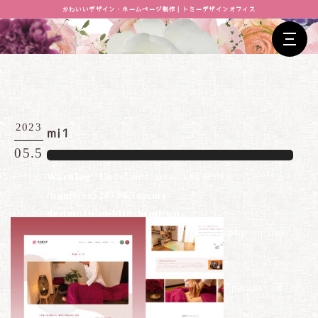
かわいいデザイン・ホームページ制作｜トミーデザインオフィス
2023
mi1
05.5
Warning
: Undefined array key 0 in
/home/xs528794/tommy-
design.jp/public_html/wp-
content/themes/tommydesign/blog.php
on line
26
Warning
: Attempt to read property "parent" on
null in
/home/xs528794/tommy-