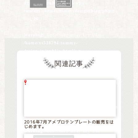
design.jp/public_html/wp-
content/themes/tommydesign/blog.php
on
line
26
Warning
: Undefined array key 0 in
/home/xs528794/tommy-
design.jp/public_html/wp-
content/themes/tommydesign/blog.php
on
関連記事
line
28
Warning
: Attempt to read property "term_id"
on null in
/home/xs528794/tommy-
design.jp/public_html/wp-
content/themes/tommydesign/blog.php
on
line
28
2016年7月アメブロテンプレートの販売をは
じめます。
Warning
: Undefined array key 0 in