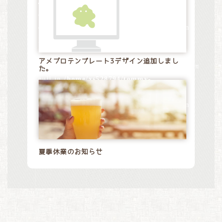
/home/xs528794/tommy-
design.jp/public_html/wp-
content/themes/tommydesign/blog.php
on
line
28
アメブロテンプレート3デザイン追加しまし
Warning
: Attempt to read property "name" on
た。
null in
/home/xs528794/tommy-
design.jp/public_html/wp-
content/themes/tommydesign/blog.php
on
line
28
夏季休業のお知らせ