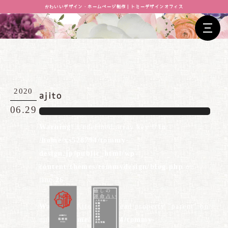
かわいいデザイン・ホームページ制作｜トミーデザインオフィス
2020
ajito
06.29
Warning
: Undefined array key 0 in
/home/xs528794/tommy-
design.jp/public_html/wp-
content/themes/tommydesign/blog.php
on
line
26
Warning
: Attempt to read property "parent" on
null in
/home/xs528794/tommy-