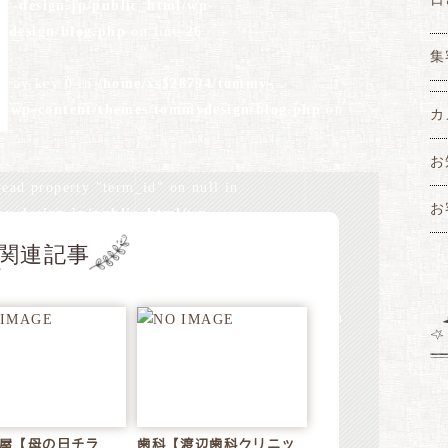
y-design.jp/public_html/wp-
ydesign/blog.php
on line
26
集
array key 0 in
/home/xs528794/tommy-
ml/wp-content/themes/tommydesign/blog.php
on
カ
お
read property "term_id" on null in
お
y-design.jp/public_html/wp-
ydesign/blog.php
on line
28
関連記事
array key 0 in
/home/xs528794/tommy-
ml/wp-content/themes/tommydesign/blog.php
on
read property "name" on null in
y-design.jp/public_html/wp-
屋【母の日チラ
歯科【渡辺歯科クリニッ
ydesign/blog.php
on line
28