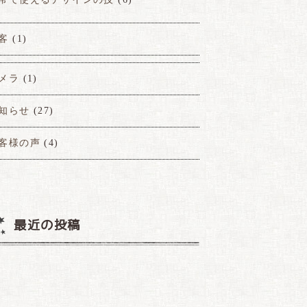
客
(1)
メラ
(1)
知らせ
(27)
客様の声
(4)
最近の投稿