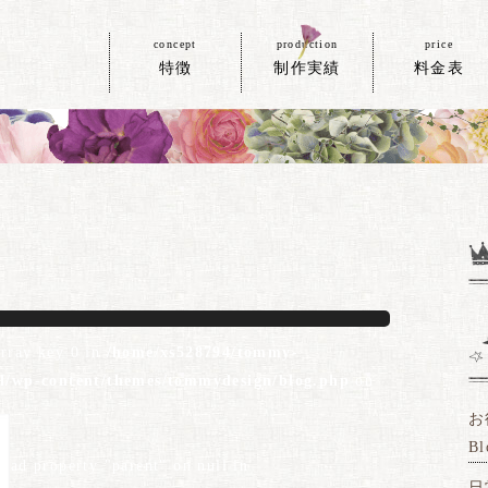
concept
production
price
特徴
制作実績
料金表
array key 0 in
/home/xs528794/tommy-
ml/wp-content/themes/tommydesign/blog.php
on
お
Bl
read property "parent" on null in
日