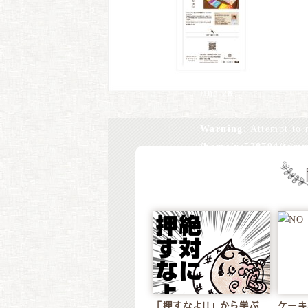
/home/xs528794/tomm
content/themes/tomm
Warning
: Undefined 
design.jp/public_ht
line
28
Warning
: Attempt to 
/home/xs528794/tomm
content/themes/tomm
Warning
: Undefined 
design.jp/public_ht
line
28
Warning
: Attempt to 
/home/xs528794/tomm
「押すなよ!!」から学ぶ
ケーキ
content/themes/tomm