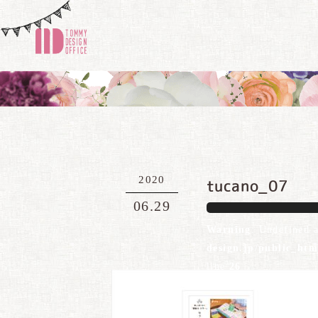
2020
tucano_07
06.29
Warning
: Undefined 
design.jp/public_ht
line
26
Warning
: Attempt to 