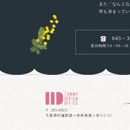
また「なんと
何も決まって
043－3
受付時間/10：00～18
パ
〒 285-0923
千葉県印旛郡酒々井町東酒々井5-5-22