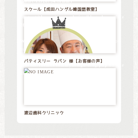
/home/xs528794/tommy-
design.jp/public_html/wp-
スクール【成田ハングル韓国語教室】
content/themes/tommydesign/blog.php
on line
28
Warning
: Attempt to read property "name" on
null in
/home/xs528794/tommy-
design.jp/public_html/wp-
パティスリー ラパン 様【お客様の声】
content/themes/tommydesign/blog.php
on line
28
渡辺歯科クリニック