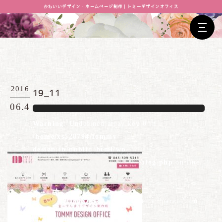
かわいいデザイン・ホームページ制作｜トミーデザインオフィス
2016
19_11
06.4
Warning
: Undefined array key 0 in
/home/xs528794/tommy-
design.jp/public_html/wp-
content/themes/tommydesign/blog.php
on line
26
Warning
: Attempt to read property "parent" on
null in
/home/xs528794/tommy-