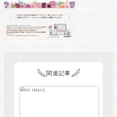
design.jp/public_html/wp-
content/themes/tommydesign/blog.php
on line
26
Warning
: Undefined array key 0 in
/home/xs528794/tommy-
design.jp/public_html/wp-
content/themes/tommydesign/blog.php
on line
28
Warning
: Attempt to read property "term_id" on
関連記事
null in
/home/xs528794/tommy-
design.jp/public_html/wp-
content/themes/tommydesign/blog.php
on line
28
Warning
: Undefined array key 0 in