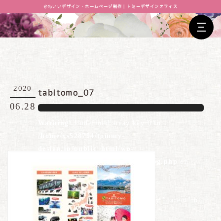
かわいいデザイン・ホームページ制作｜トミーデザインオフィス
2020
tabitomo_07
06.28
Warning
: Undefined array key 0 in
/home/xs528794/tommy-
design.jp/public_html/wp-
content/themes/tommydesign/blog.php
on
line
26
Warning
: Attempt to read property "parent" on
null in
/home/xs528794/tommy-