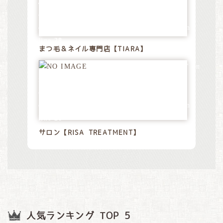
/home/xs528794/tommy-
design.jp/public_html/wp-
content/themes/tommydesign/blog.php
on
line
28
まつ毛＆ネイル専門店【TIARA】
Warning
: Attempt to read property "name" on
null in
/home/xs528794/tommy-
design.jp/public_html/wp-
content/themes/tommydesign/blog.php
on
line
28
サロン【RISA TREATMENT】
人気ランキング TOP 5