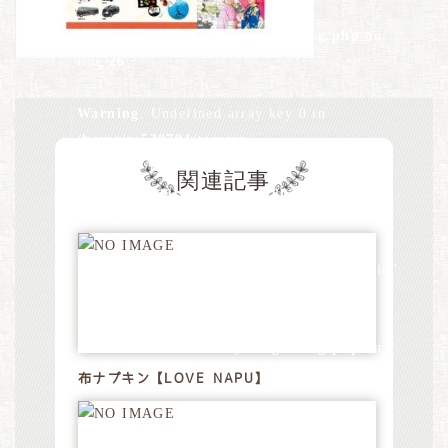
design.jp/public_html/wp-
content/themes/tommydesign/blog.php
on
line
26
Warning
: Undefined array key 0 in
/home/xs528794/tommy-
design.jp/public_html/wp-
関連記事
content/themes/tommydesign/blog.php
on
line
28
Warning
: Attempt to read property "term_id"
on null in
/home/xs528794/tommy-
design.jp/public_html/wp-
content/themes/tommydesign/blog.php
on
line
28
布ナプキン【LOVE NAPU】
Warning
: Undefined array key 0 in