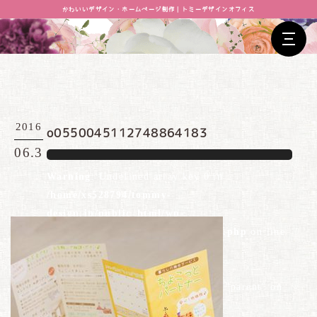
かわいいデザイン・ホームページ制作｜トミーデザインオフィス
2016
o0550045112748864183
06.3
Warning
: Undefined array key 0 in
/home/xs528794/tommy-
design.jp/public_html/wp-
content/themes/tommydesign/blog.php
on line
26
Warning
: Attempt to read property "parent" on
null in
/home/xs528794/tommy-