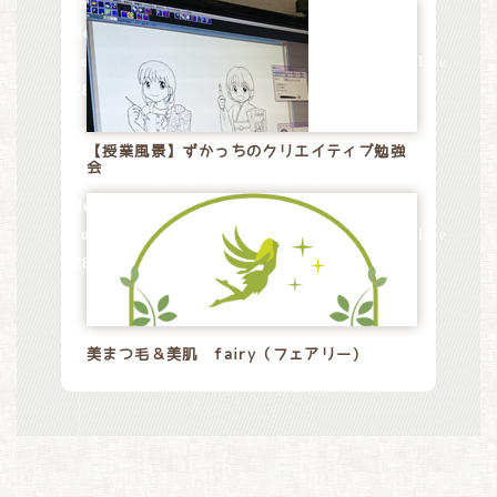
/home/xs528794/tommy-
design.jp/public_html/wp-
content/themes/tommydesign/blog.php
on line
28
Warning
: Attempt to read property "name" on
【授業風景】ずかっちのクリエイティブ勉強
会
null in
/home/xs528794/tommy-
design.jp/public_html/wp-
content/themes/tommydesign/blog.php
on line
28
美まつ毛＆美肌 fairy（フェアリー)