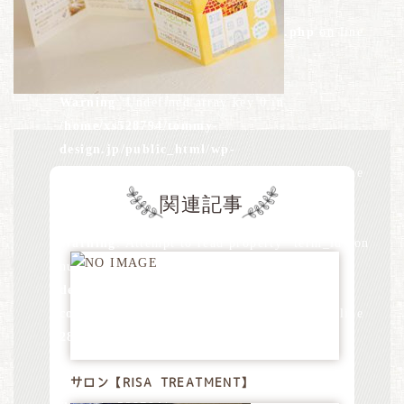
design.jp/public_html/wp-
content/themes/tommydesign/blog.php
on line
26
Warning
: Undefined array key 0 in
/home/xs528794/tommy-
design.jp/public_html/wp-
content/themes/tommydesign/blog.php
on line
28
関連記事
Warning
: Attempt to read property "term_id" on
null in
/home/xs528794/tommy-
design.jp/public_html/wp-
content/themes/tommydesign/blog.php
on line
28
Warning
サロン【RISA TREATMENT】
: Undefined array key 0 in